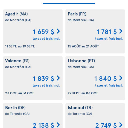
Agadir
Paris
(MA)
(FR)
de Montréal
(CA)
de Montréal
(CA)
1 659 $
1 781 $
taxes et frais incl.
taxes et frais incl.
11 SEPT.
au
19 SEPT.
15 AOÛT
au
21 AOÛT
Valence
Lisbonne
(ES)
(PT)
de Montréal
(CA)
de Montréal
(CA)
1 839 $
1 840 $
taxes et frais incl.
taxes et frais incl.
23 OCT.
au
31 OCT.
27 SEPT.
au
06 OCT.
Berlin
Istanbul
(DE)
(TR)
de Toronto
(CA)
de Toronto
(CA)
2 138 $
2 749 $