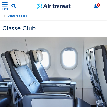
1
Menu
Confort à bord
Classe Club