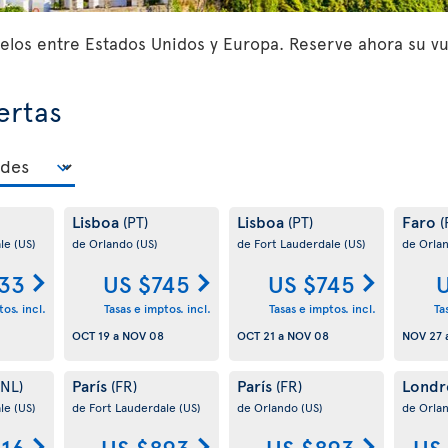
los entre Estados Unidos y Europa. Reserve ahora su vue
ertas
Lisboa
Lisboa
Faro
(PT)
(PT)
(
ale
(US)
de Orlando
(US)
de Fort Lauderdale
(US)
de Orla
33
US $745
US $745
U
os. incl.
Tasas e imptos. incl.
Tasas e imptos. incl.
Ta
OCT 19
a
NOV 08
OCT 21
a
NOV 08
NOV 27
París
París
Londr
(NL)
(FR)
(FR)
ale
(US)
de Fort Lauderdale
(US)
de Orlando
(US)
de Orla
816
US $893
US $893
US