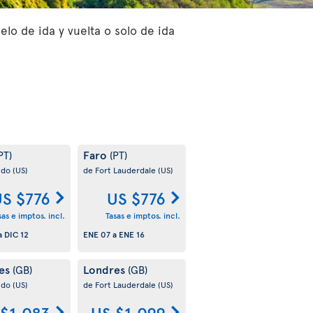
lo de ida y vuelta o solo de ida
Faro
PT)
(PT)
ndo
(US)
de Fort Lauderdale
(US)
S $776
US $776
sas e imptos. incl.
Tasas e imptos. incl.
a
DIC 12
ENE 07
a
ENE 16
es
Londres
(GB)
(GB)
ndo
(US)
de Fort Lauderdale
(US)
 $1,083
US $1,099