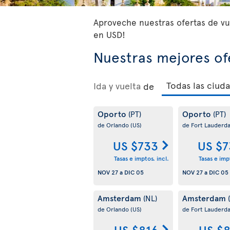
Aproveche nuestras ofertas de vue
en USD!
Nuestras mejores of
Ida y vuelta
de
Oporto
Oporto
(PT)
(PT)
de Orlando
(US)
de Fort Lauderd
US $733
US $7
Tasas e imptos. incl.
Tasas e impt
NOV 27
a
DIC 05
NOV 27
a
DIC 05
Amsterdam
Amsterdam
(NL)
de Orlando
(US)
de Fort Lauderd
US $816
US $