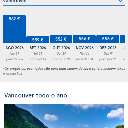
882 €
556 €
555 €
5
552 €
539 €
AGO 2026
SET 2026
OUT 2026
NOV 2026
DEZ 2026
JA
Ago 29
Set 23
Out 20
Nov 26
Dez 17
para Set 06
para Set 29
para Out 28
para Dez 04
para Dez 25
par
*Os preços apresentados são para uma viagem de ida e volta e incluem taxas
e comissões
Vancouver todo o ano