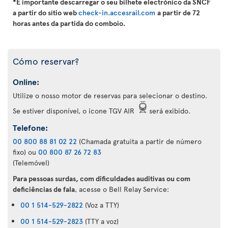
*É importante descarregar o seu bilhete electrónico da SNCF
a partir do sítio web
check-in.accesrail.com
a partir de 72
horas antes da partida do comboio.
Cómo reservar?
Online:
Utilize o nosso motor de reservas para selecionar o destino.
Se estiver disponível, o ícone TGV AIR
será exibido.
Telefone:
00 800 88 81 02 22
(Chamada gratuita a partir de número
fixo) ou
00 800 87 26 72 83
(Telemóvel)
Para pessoas surdas, com dificuldades auditivas ou com
deficiências de fala
, acesse o Bell Relay Service:
00 1 514-529-2822
(Voz a TTY)
00 1 514-529-2823
(TTY a voz)