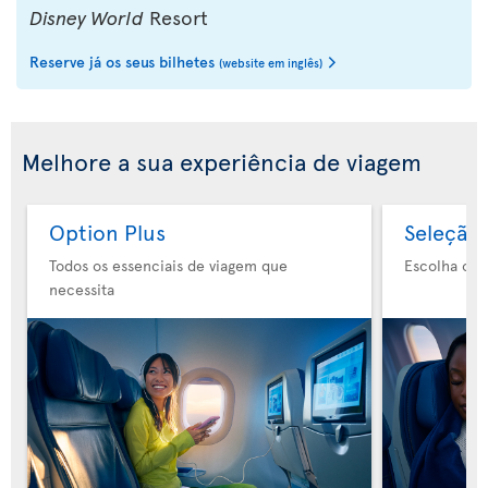
Disney World
Resort
Reserve já os seus bilhetes
(website em inglês)
Melhore a sua experiência de viagem
Option Plus
Seleção 
Todos os essenciais de viagem que
Escolha o s
necessita