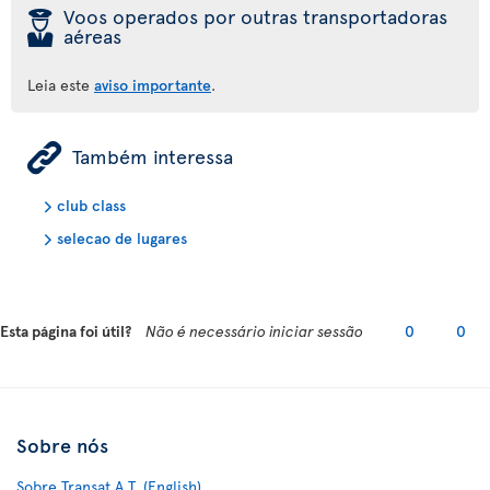
þ
Voos operados por outras transportadoras
aéreas
Leia este
aviso importante
.
ÿ
Também interessa
club class
selecao de lugares
Esta página foi útil?
Não é necessário iniciar sessão
0
0
Sobre nós
Sobre Transat A.T. (English)