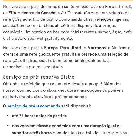
Nos voos de e para destinos do
sul
(com exceção do Peru e Brasil),
os
EUA
e
dentro do Canadá
, a Air Transat oferece uma seleção de
refeições ao estilo de bistro como sanduíches, refeições ligeiras,
snacks bem como bebidas alcoólicas, disponíveis a preços
acessíveis. Um serviço de bar com refrigerantes, sumos, água, café
e chá está disponível gratuitamente.
Nos voos de e para a
Europa
,
Peru
,
Brasil
e
Marrocos
, a Air Transat
oferece uma refeição quente gratuita e oferece uma seleção de
refeições ligeiras, snacks bem como bebidas alcoólicas,
disponíveis a preços acessíveis.
Serviço de pré-reserva Bistro
Obtenha a refeição que realmente deseja e poupe! Além dos
nossos conhecidos combos, descubra mais opções disponíveis
exclusivamente através de pré-encomenda.
O
serviço de pré-encomenda
está disponível:
até 72 horas antes da partida
nos voos em classe económica com uma duração igual ou
superior a três horas
com destino aos Estados Unidos e o sul