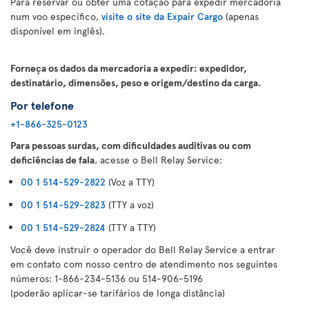
Para reservar ou obter uma cotação para expedir mercadoria
num voo específico,
visite o site da Expair Cargo
(apenas
disponível em inglês).
Forneça os dados da mercadoria a expedir: expedidor,
destinatário, dimensões, peso e origem/destino da carga.
Por telefone
+1-866-325-0123
Para pessoas surdas, com dificuldades auditivas ou com
deficiências de fala
, acesse o Bell Relay Service:
00 1 514-529-2822
(Voz a TTY)
00 1 514-529-2823
(TTY a voz)
00 1 514-529-2824
(TTY a TTY)
Você deve instruir o operador do Bell Relay Service a entrar
em contato com nosso centro de atendimento nos seguintes
números: 1-866-234-5136 ou 514-906-5196
(poderão aplicar-se tarifários de longa distância)