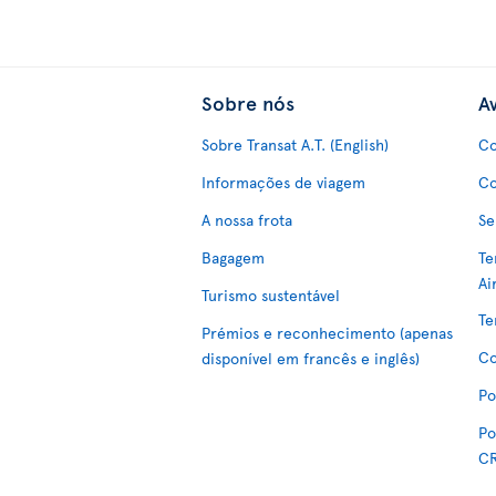
Sobre nós
Av
Sobre Transat A.T. (English)
Co
Informações de viagem
Co
A nossa frota
Se
Bagagem
Te
Ai
Turismo sustentável
Te
Prémios e reconhecimento (apenas
Co
disponível em francês e inglês)
Po
Po
C