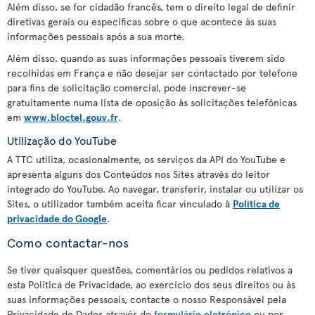
Além disso, se for cidadão francês, tem o direito legal de definir
diretivas gerais ou específicas sobre o que acontece às suas
informações pessoais após a sua morte.
Além disso, quando as suas informações pessoais tiverem sido
recolhidas em França e não desejar ser contactado por telefone
para fins de solicitação comercial, pode inscrever-se
gratuitamente numa lista de oposição às solicitações telefónicas
em
www.bloctel.gouv.fr
.
Utilização do YouTube
A TTC utiliza, ocasionalmente, os serviços da API do YouTube e
apresenta alguns dos Conteúdos nos Sites através do leitor
integrado do YouTube. Ao navegar, transferir, instalar ou utilizar os
Sites, o utilizador também aceita ficar vinculado à
Política de
privacidade do Google
.
Como contactar-nos
Se tiver quaisquer questões, comentários ou pedidos relativos a
esta Política de Privacidade, ao exercício dos seus direitos ou às
suas informações pessoais, contacte o nosso Responsável pela
Privacidade de Dados através do
formulário eletrónico
ou por