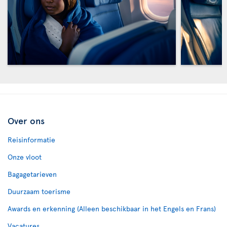
Over ons
Reisinformatie
Onze vloot
Bagagetarieven
Duurzaam toerisme
Awards en erkenning (Alleen beschikbaar in het Engels en Frans)
Vacatures