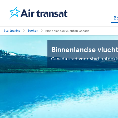
B
Startpagina
Boeken
Binnenlandse vluchten Canada
Binnenlandse vluch
Canada stad voor stad ontdek