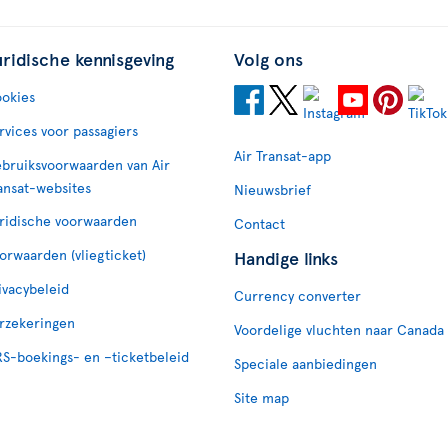
uridische kennisgeving
Volg ons
okies
rvices voor passagiers
Air Transat-app
bruiksvoorwaarden van Air
ansat-websites
Nieuwsbrief
ridische voorwaarden
Contact
orwaarden (vliegticket)
Handige links
ivacybeleid
Currency converter
rzekeringen
Voordelige vluchten naar Canada
S-boekings- en –ticketbeleid
Speciale aanbiedingen
Site map