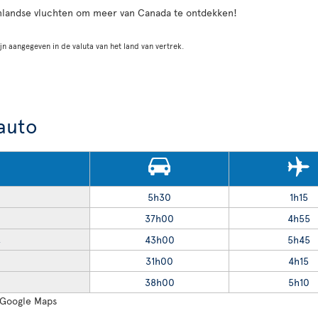
nlandse vluchten om meer van Canada te ontdekken!
jn aangegeven in de valuta van het land van vertrek.
 auto
5h30
1h15
37h00
4h55
43h00
5h45
R
31h00
4h15
38h00
5h10
: Google Maps