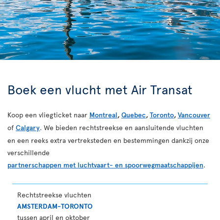
Boek een vlucht met Air Transat
Koop een vliegticket naar
Montreal
,
Quebec
,
Toronto
,
Vancouver
of
Calgary
. We bieden rechtstreekse en aansluitende vluchten
en een reeks extra vertreksteden en bestemmingen dankzij onze
verschillende
partnerschappen met luchtvaart- en spoorwegmaatschappijen
.
Rechtstreekse vluchten
AMSTERDAM-TORONTO
tussen april en oktober