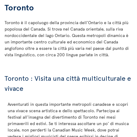
Toronto
Toronto è il capoluogo della provincia dell'Ontario e la città più
popolosa del Canada. Si trova nel Canada orientale, sulla riva
nordoccidentale del lago Ontario. Questa metropoli dinamica è
un importante centro culturale ed economico del Canada
anglofono oltre a essere la città più varia nel paese dal punto di
vista linguistico, con circa 200 lingue parlate in città.
Toronto : Visita una città multiculturale e
vivace
Avventurati in questa importante metropoli canadese e scopri
una vivace scena artistica e dello spettacolo. Partecipa ai
festival all'insegna del divertimento di Toronto nei mesi
primaverili ed estivi. Se ti interessa ascoltare un po' di musica
locale, non perderti la Canadian Music Week, dove potrai
vedere i migliori musicisti del paese esibirsi in decine di