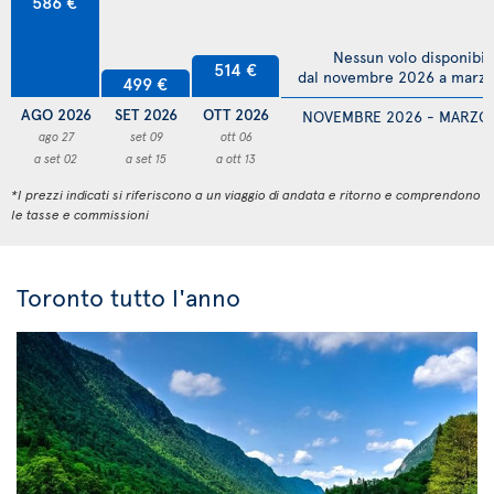
586 €
Nessun volo disponibil
514 €
dal novembre 2026 a marz
499 €
AGO 2026
SET 2026
OTT 2026
NOVEMBRE 2026 - MARZO
ago 27
set 09
ott 06
a set 02
a set 15
a ott 13
*I prezzi indicati si riferiscono a un viaggio di andata e ritorno e comprendono
le tasse e commissioni
Toronto tutto l'anno