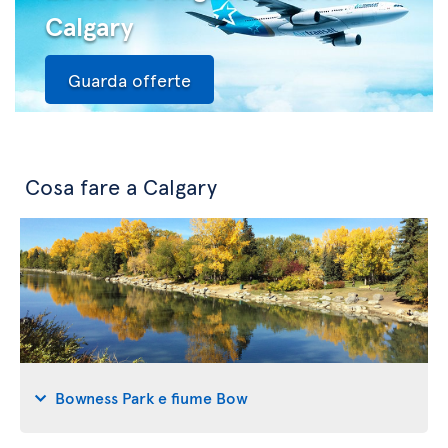
Calgary
Guarda offerte
Cosa fare a Calgary
Bowness Park e fiume Bow