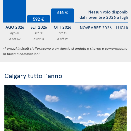
616 €
Nessun volo disponibil
dal novembre 2026 a lugli
592 €
AGO 2026
SET 2026
OTT 2026
NOVEMBRE 2026 - LUGLIO
ago 31
set 08
ott 13
a set 07
a set 14
a ott 19
*I prezzi indicati si riferiscono a un viaggio di andata e ritorno e comprendono
le tasse e commissioni
Calgary tutto l'anno