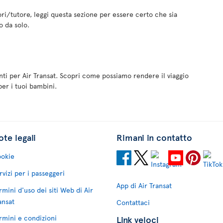
tori/tutore, leggi questa sezione per essere certo che sia
o da solo.
ti per Air Transat. Scopri come possiamo rendere il viaggio
per i tuoi bambini.
te legali
Rimani in contatto
okie
rvizi per i passeggeri
App di Air Transat
rmini d'uso dei siti Web di Air
ansat
Contattaci
rmini e condizioni
Link veloci