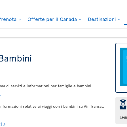
Prenota
Offerte per il Canada
Destinazioni
 Bambini
mma di servizi e informazioni per famiglie e bambini.
þ
informazioni relative ai viaggi con i bambini su Air Transat.
Leg
i