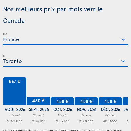
Nos meilleurs prix par mois vers le
Canada
De
à
567 €
460 €
458 €
458 €
458 €
4
AOÛT 2026
SEPT. 2026
OCT. 2026
NOV. 2026
DÉC. 2026
JAN
31 août
25 sept.
11 oct.
30 nov.
04 déc.
3
au 08 sept.
au 01 oct.
au 19 oct.
au 08 déc.
au 10 déc.
au
*Les prix indiqués sont pour un vol aller-retour et incluent les taxes et les