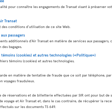
vée
alité pour connaître les engagements de Transat visant à préserver vot
Air Transat
des conditions d’utilisation de ce site Web.
 aux passagers
ents additionnels d’Air Transat en matière de services aux passage
on des bagages.
ers témoins (cookies) et autres technologies («Politique»)
chiers témoins (cookies) et autres technologies.
rde en matière de tentative de fraude que ce soit par téléphone, par 
en voyages frauduleux.
 de réservations et de billetterie effectuées par SIR ont pour but de s
de voyage et Air Transat et, dans le cas contraire, de récupérer la r
effectués sur les documents TS 649.