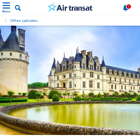
1
Menu
Offres spéciales