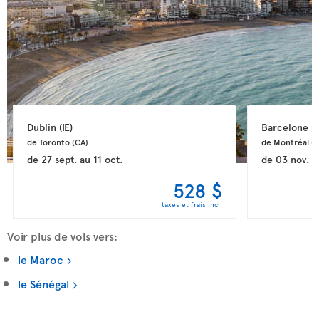
Dublin 
(IE)
Barcelone 
(
de Toronto 
(CA)
de Montréal 
(
de
27 sept.
au
11 oct.
de
03 nov.
a
528 $
taxes et frais incl.
Voir plus de vols vers:
le Maroc
le Sénégal