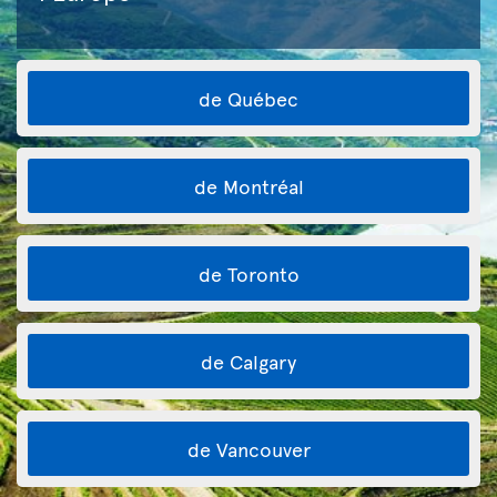
de Québec
de Montréal
de Toronto
de Calgary
de Vancouver