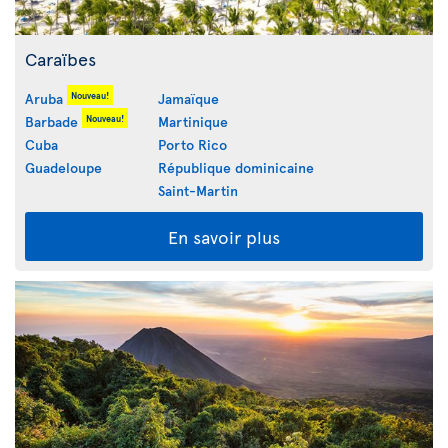
Caraïbes
Nouveau!
Aruba
Jamaïque
Nouveau!
Barbade
Martinique
Cuba
Porto Rico
Guadeloupe
République dominicaine
Saint-Martin
En savoir plus