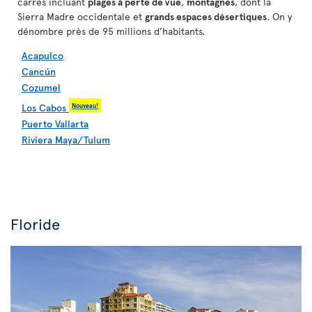
carrés incluant
plages à perte de vue
,
montagnes
, dont la
Sierra Madre occidentale et
grands espaces désertiques
. On y
dénombre près de 95 millions d’habitants.
Acapulco
Cancún
Cozumel
Nouveau!
Los Cabos
Puerto Vallarta
Riviera Maya/Tulum
Floride