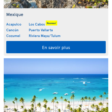
Mexique
Nouveau!
Acapulco
Los Cabos
Cancún
Puerto Vallarta
Cozumel
Riviera Maya/Tulum
En savoir plus