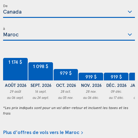
De
à
1 174 $
1 098 $
979 $
919 $
919 $
9
AOÛT 2026
SEPT. 2026
OCT. 2026
NOV. 2026
DÉC. 2026
JAN
29 août
16 sept.
28 oct.
28 nov.
09 déc.
3
au 06 sept.
au 24 sept.
au 05 nov.
au 06 déc.
au 17 déc.
au
*Les prix indiqués sont pour un vol aller-retour et incluent les taxes et les
frais
Plus d'offres de vols vers le Maroc