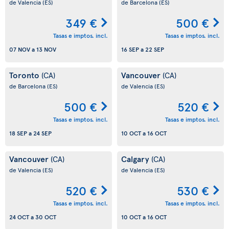
de Valencia
(ES)
de Barcelona
(ES)
349 €
500 €
Tasas e imptos. incl.
Tasas e imptos. incl.
07 NOV
a
13 NOV
16 SEP
a
22 SEP
Toronto
Vancouver
(CA)
(CA)
de Barcelona
(ES)
de Valencia
(ES)
500 €
520 €
Tasas e imptos. incl.
Tasas e imptos. incl.
18 SEP
a
24 SEP
10 OCT
a
16 OCT
Vancouver
Calgary
(CA)
(CA)
de Valencia
(ES)
de Valencia
(ES)
520 €
530 €
Tasas e imptos. incl.
Tasas e imptos. incl.
24 OCT
a
30 OCT
10 OCT
a
16 OCT