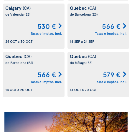
Calgary
Quebec
(CA)
(CA)
de Valencia
(ES)
de Barcelona
(ES)
530 €
566 €
Tasas e imptos. incl.
Tasas e imptos. incl.
24 OCT
a
30 OCT
16 SEP
a
24 SEP
Quebec
Quebec
(CA)
(CA)
de Barcelona
(ES)
de Málaga
(ES)
566 €
579 €
Tasas e imptos. incl.
Tasas e imptos. incl.
14 OCT
a
20 OCT
14 OCT
a
20 OCT