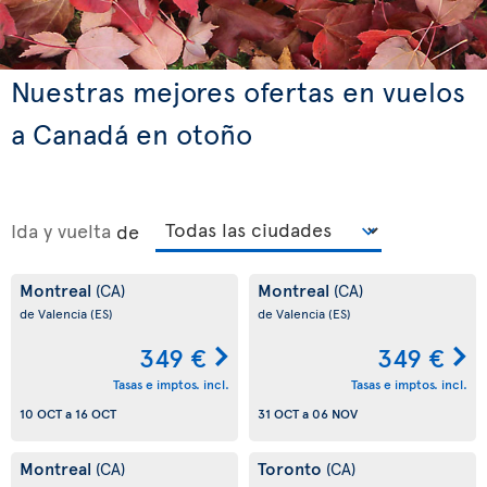
Nuestras mejores ofertas en vuelos
a Canadá en otoño
Ida y vuelta
de
Montreal
Montreal
(CA)
(CA)
de Valencia
(ES)
de Valencia
(ES)
349 €
349 €
Tasas e imptos. incl.
Tasas e imptos. incl.
10 OCT
a
16 OCT
31 OCT
a
06 NOV
Montreal
Toronto
(CA)
(CA)