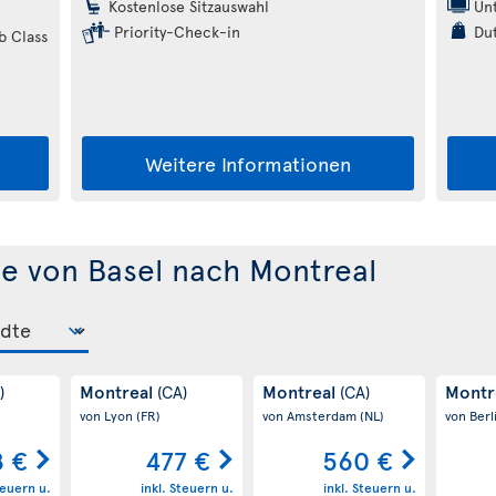
Kostenlose Sitzauswahl
Unt
Priority-Check-in
Dut
b Class
Weitere Informationen
e von Basel nach Montreal
Montreal
Montreal
Montr
)
(CA)
(CA)
von Lyon
(FR)
von Amsterdam
(NL)
von Berl
 €
477 €
560 €
teuern u.
inkl. Steuern u.
inkl. Steuern u.