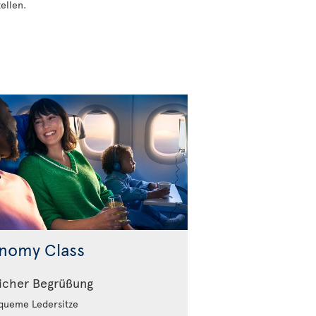
ellen.
nomy Class
icher Begrüßung
ueme Ledersitze