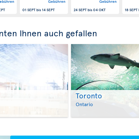
ebühren
Gebühren
Gebühren
EPT
01 SEPT
bis
14 SEPT
24 SEPT
bis
04 OKT
18 SEPT
nten Ihnen auch gefallen
Toronto
>
Ontario