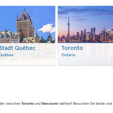
Stadt Québec
Toronto
>
>
Québec
Ontario
der zwischen
Toronto
und
Vancouver
wählen? Besuchen Sie beide und 