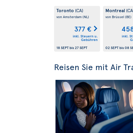
Toronto
Montreal
(CA)
(CA
von Amsterdam
(NL)
von Brüssel
(BE)
377 €
458
inkl. Steuern u.
inkl. S
Gebühren
G
18 SEPT
bis
27 SEPT
02 SEPT
bis
08 S
Reisen Sie mit Air Tr