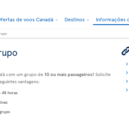
fertas de voos Canadá
Destinos
Informações 
grupo
rupo
anadá com um grupo de
10 ou mais passageiros
? Solicite
eguintes vantagens:
e 48 horas
tivas
 grupo