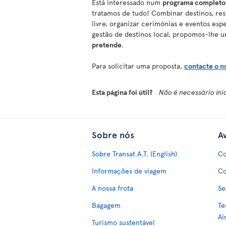
Está interessado num
programa completo 
tratamos de tudo! Combinar destinos, res
livre, organizar cerimónias e eventos esp
gestão de destinos local, propomos-lhe 
pretende
.
Para solicitar uma proposta,
contacte o n
Esta página foi útil?
Não é necessário ini
Sobre nós
Av
Sobre Transat A.T. (English)
Co
Informações de viagem
Co
A nossa frota
Se
Bagagem
Te
Ai
Turismo sustentável