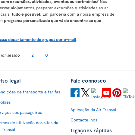
com excursões, atividades, eventos ou cerimónias
? Nós
ervar alojamentos, preparar excursões e atividades ao ar
eciais:
tudo é possível
. Em parceria com a nossa empresa de
um
programa personalizado que vá de encontro ao que
osso departamento de grupos por e-mail
.
ciar sessão
2
0
iso legal
Fale connosco
ndições de transporte e tarifas
okies
Aplicação da Air Transat
rviços aos passageiros
Contacte-nos
rmos de utilização dos sites da
Ligações rápidas
r Transat