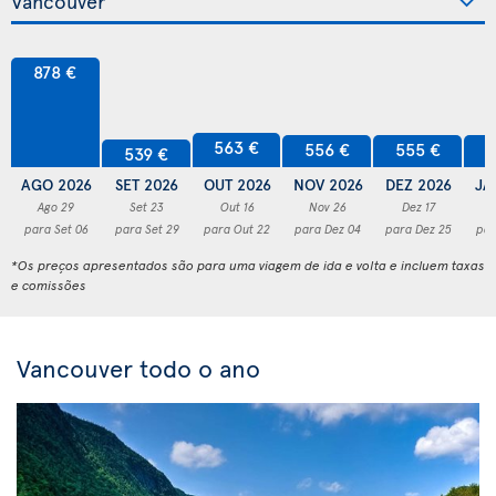
878 €
563 €
556 €
555 €
5
539 €
AGO 2026
SET 2026
OUT 2026
NOV 2026
DEZ 2026
JA
Ago 29
Set 23
Out 16
Nov 26
Dez 17
para Set 06
para Set 29
para Out 22
para Dez 04
para Dez 25
par
*Os preços apresentados são para uma viagem de ida e volta e incluem taxas
e comissões
Vancouver todo o ano