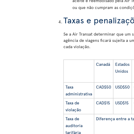
aceite e reembolsado pela Air T
ou que não cumpram as condiçõe
Taxas e penalizaç
Se a Air Transat determinar que um su
agência de viagens ficará sujeita a u
cada violação.
Canadá
Estados
Unidos
Taxa
CAD$50
USD$50
administrativa
Taxa de
CAD$15
USD$15
violação
Taxa de
Diferença entre a ta
auditoria
tarifária