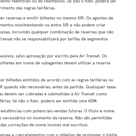
ento reemitido ou do reembolso. Se não o fizer, poderá ser
mento das regras tarifárias.
er reservas e emitir bilhetes no mesmo SIR. Os agentes de
gmentos movimentando-os entre SIR e não podem criar
assivas, incluindo qualquer combinação de reservas que não
 Transat não se responsabilizará por tarifas de segmentos
sivos, salvo aprovação por escrito pela Air Transat. Os
bilhetes em nome de subagentes devem utilizar a reserva
er bilhetes emitidos de acordo com as regras tarifárias ou
 quando não necessárias, antes da partida. Quaisquer taxas
rias devem ser cobradas e submetidas à Air Transat como
ifárias. Se não o fizer, poderá ser emitida uma ADM.
 existências com potenciais vendas futuras. O título e nome
o necessários no momento da reserva. Não são permitidas
idas correções de nome (nomes mal escritos).
servas e cancelamentos com o objetivo de prolongar o limite