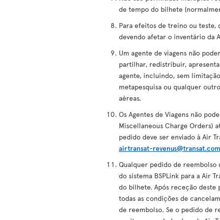
de tempo do bilhete (normalmen
Para efeitos de treino ou teste
devendo afetar o inventário da A
Um agente de viagens não poderá,
partilhar, redistribuir, apresen
agente, incluindo, sem limitaçã
metapesquisa ou qualquer outro
aéreas.
Os Agentes de Viagens não pode
Miscellaneous Charge Orders) at
pedido deve ser enviado à Air T
airtransat-revenus@transat.co
Qualquer pedido de reembolso de
do sistema BSPLink para a Air T
do bilhete. Após receção deste 
todas as condições de cancelame
de reembolso. Se o pedido de r