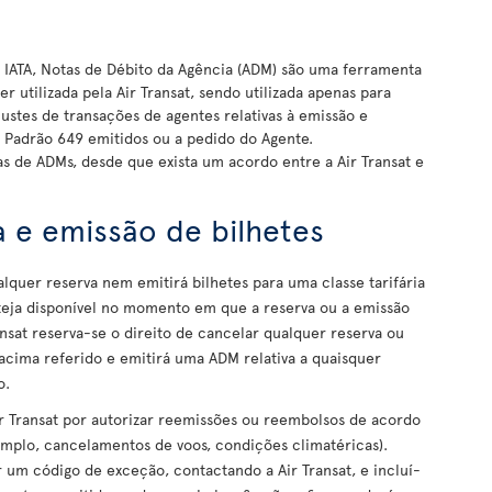
IATA, Notas de Débito da Agência (ADM) são uma ferramenta
r utilizada pela Air Transat, sendo utilizada apenas para
ustes de transações de agentes relativas à emissão e
 Padrão 649 emitidos ou a pedido do Agente.
vas de ADMs, desde que exista um acordo entre a Air Transat e
va e emissão de bilhetes
quer reserva nem emitirá bilhetes para uma classe tarifária
steja disponível no momento em que a reserva ou a emissão
ransat reserva-se o direito de cancelar qualquer reserva ou
 acima referido e emitirá uma ADM relativa a quaisquer
o.
ir Transat por autorizar reemissões ou reembolsos de acordo
xemplo, cancelamentos de voos, condições climatéricas).
 um código de exceção, contactando a Air Transat, e incluí-