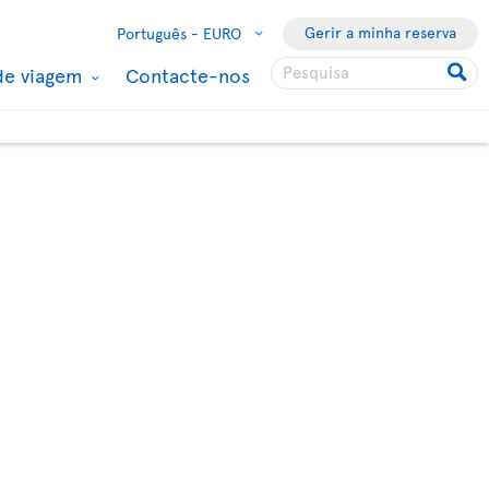
Gerir a minha reserva
Português -
EURO
de viagem
Contacte-nos