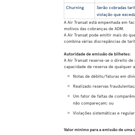
Churning
Serão cobradas tari
violação que exceda
A Air Transat está empenhada em facu
motivos das cobranças de ADM.
A Air Transat pode emitir mais do q
combina várias discrepâncias de tari
Autoridade de emissão de bilhetes
:
A Air Transat reserva-se o direito de
capacidade de reserva de qualquer a
Notas de débito/faturas em dívid
Realizado reservas fraudulentas;
Um fator de faltas de comparên
não compareçam; ou
Violações sistemáticas e regular
Valor mínimo para a emissão de uma