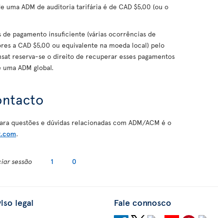
e uma ADM de auditoria tarifária é de CAD $5,00 (ou o
s de pagamento insuficiente (várias ocorrências de
ores a CAD $5,00 ou equivalente na moeda local) pelo
nsat reserva-se o direito de recuperar esses pagamentos
de uma ADM global.
ontacto
ara questões e dúvidas relacionadas com ADM/ACM é o
t.com
.
ciar sessão
1
0
iso legal
Fale connosco