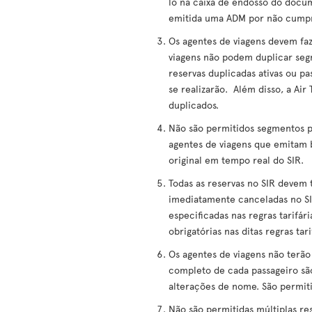
lo na caixa de endosso do docum
emitida uma ADM por não cumpri
Os agentes de viagens devem faz
viagens não podem duplicar se
reservas duplicadas ativas ou p
se realizarão. Além disso, a Air
duplicados.
Não são permitidos segmentos pas
agentes de viagens que emitam 
original em tempo real do SIR.
Todas as reservas no SIR devem t
imediatamente canceladas no SIR
especificadas nas regras tarifá
obrigatórias nas ditas regras tar
Os agentes de viagens não terão
completo de cada passageiro sã
alterações de nome. São permit
Não são permitidas múltiplas re