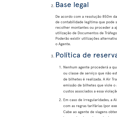
Base legal
De acordo com a resolução 850m da 
de contabilidade legítima que pode se
recolher montantes ou proceder a aj
utilização de Documentos de Tráfego
Poderão existir utilizações alternati
o Agente.
Política de reser
Nenhum agente procederá a qual
ou classe de serviço que não e
de bilhetes é realizada. A Air T
emissão de bilhetes que viole o
custos associados a essa violaçã
Em caso de irregularidades, a A
com as regras tarifárias (por e
Cabe ao agente de viagens obter