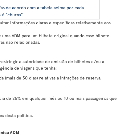
fas de acordo com a tabela acima por cada
 6 "churns".
ltar informações claras e específicas relativamente aos
ue uma ADM para um bilhete original quando esse bilhete
fas não relacionadas.
 restringir a autoridade de emissão de bilhetes e/ou a
gência de viagens que tenha:
a (mais de 30 dias) relativas a infrações de reserva;
cia de 25% em qualquer mês ou 10 ou mais passageiros que
es desta política.
 única ADM