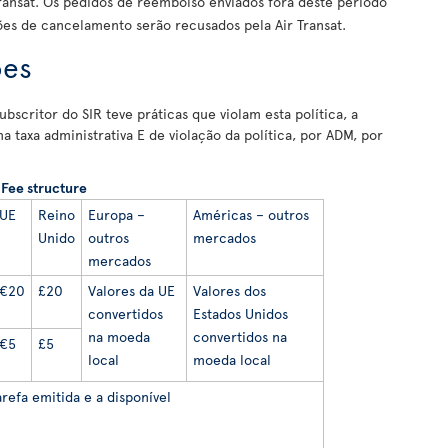
ransat. Os pedidos de reembolso enviados fora deste período
s de cancelamento serão recusados pela Air Transat.
ões
bscritor do SIR teve práticas que violam esta política, a
ma taxa administrativa E de violação da política, por ADM, por
Fee structure
UE
Reino
Europa –
Américas – outros
Unido
outros
mercados
mercados
€20
£20
Valores da UE
Valores dos
convertidos
Estados Unidos
na moeda
convertidos na
€5
£5
local
moeda local
refa emitida e a disponível