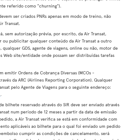
te referido como "churning").
, devem ser criados PNRs apenas em modo de treino, não
ir Transat.
 sem autorização prévia, por escrito, da Air Transat,
tar ou publicitar qualquer conteúdo da Air Transat a outro
o, qualquer GDS, agente de viagens, online ou não, motor de
s Web site/entidade onde possam ser distribuídas tarefas
m emitir Ordens de Cobrança Diversas (MCOs -
ravés da ARC (Airlines Reporting Corporation). Qualquer
ransat pelo Agente de Viagens para o seguinte endereço:
m
.
 bilhete reservado através do SIR deve ser enviado através
ransat num período de 12 meses a partir da data de emissão
pedido, a Air Transat verifica se está em conformidade com
nto aplicáveis ao bilhete para o qual foi enviado um pedido
eembolso cumprir as condições de cancelamento, será