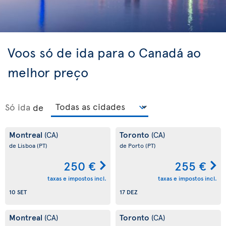
Voos só de ida para o Canadá ao
melhor preço
Só ida
de
Montreal
Toronto
(CA)
(CA)
de Lisboa
(PT)
de Porto
(PT)
250 €
255 €
taxas e impostos incl.
taxas e impostos incl.
10 SET
17 DEZ
Montreal
Toronto
(CA)
(CA)