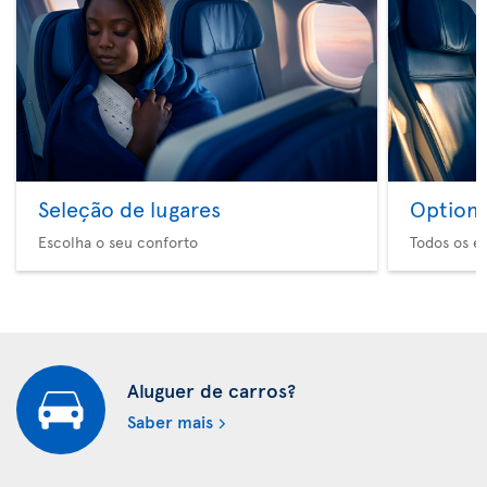
Seleção de lugares
Option 
Escolha o seu conforto
Todos os e
Aluguer de carros?
Saber mais