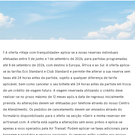
† A oferta «Viaje com tranquilidade» aplica-se a novas reservas individuais
efetuadas entre 5 de junho e 1 de setembro de 2026, para partidas programadas
até 8 de setembro de 2026, com destino à Europa, África e ao Sul. A oferta aplica-
se às tarifas Eco Standard e Club Standard e permite-lhe alterar a sua reserva sem
taxas até 24 horas antes da partida, sujeito a qualquer diferença de tarifa
aplicável, bem como cancelar o seu bilhete até 24 horas antes da partida em troca
de um crédito de viagem futuro. A viagem reservada utilizando o crédito deve
realizar-se no prazo máximo de 12 meses após a data de regresso inicialmente
prevista. As alterações devem ser efetuadas por telefone através do nosso Centro
de Atendimento. Os pedidos de cancelamento devem ser enviados através do
formulário disponibilizado para o efeito na secção «Gerir a minha reserva» em
airtransat.com. A oferta está sujeita a alterações sem aviso prévio e aplica-se
apenas a voos operados pela Air Transat. Podem aplicar-se taxas adicionais para
bagagem e produtos e serviços opcionais. As reservas estão sujeitas aos nossos