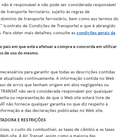
 não é responsável e não pode ser considerada responsável
 transporte ferroviário, sujeito às regras de
o domínio de transporte ferroviário, bem como aos termos do
 (contrato de Condições de Transporte) e que é abrangido
 Para obter mais detalhes, consulte as
condições gerais da
o país em que está a efetuar a compra e concorda em utilizar
os de uso do mesmo.
necessários para garantir que todas as descrições contidas
e é atualizado continuamente. A informação contida no Web
 caso de erros que tenham origem em atos negligentes ou
R TRANSAT não será considerada responsável por quaisquer
ntia ou representação de que o Web site estará livre de
SAT não fornece qualquer garantia no que diz respeito à
 informação e das declarações publicadas no Web site.
TADORA E RESTRIÇÕES
sas, o custo do combustível, as taxas de câmbio e as taxas
Web site. A Air Transat, assim como a maioria das