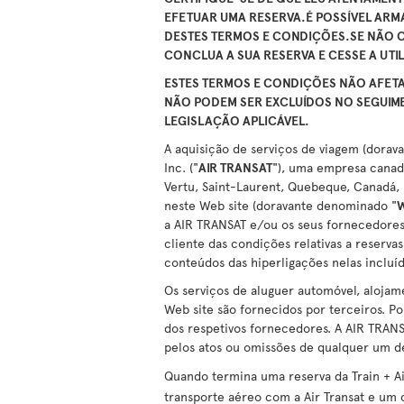
EFETUAR UMA RESERVA.
É POSSÍVEL ARM
DESTES TERMOS E CONDIÇÕES.
SE NÃO 
CONCLUA A SUA RESERVA E CESSE A UTI
ESTES TERMOS E CONDIÇÕES NÃO AFETAM
NÃO PODEM SER EXCLUÍDOS NO SEGUIM
LEGISLAÇÃO APLICÁVEL.
A aquisição de serviços de viagem (dora
Inc. ("
AIR TRANSAT
"), uma empresa canad
Vertu, Saint-Laurent, Quebeque, Canadá, 
neste Web site (doravante denominado "
W
a AIR TRANSAT e/ou os seus fornecedores,
cliente das condições relativas a reserv
conteúdos das hiperligações nelas incluíd
Os serviços de aluguer automóvel, aloja
Web site são fornecidos por terceiros. P
dos respetivos fornecedores. A AIR TRAN
pelos atos ou omissões de qualquer um d
Quando termina uma reserva da Train + Air
transporte aéreo com a Air Transat e um 