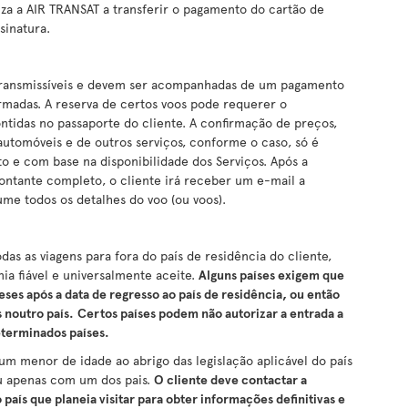
iza a AIR TRANSAT a transferir o pagamento do cartão de
sinatura.
intransmissíveis e devem ser acompanhadas de um pagamento
rmadas. A reserva de certos voos pode requerer o
tidas no passaporte do cliente. A confirmação de preços,
 automóveis e de outros serviços, conforme o caso, só é
 e com base na disponibilidade dos Serviços. Após a
ntante completo, o cliente irá receber um e-mail a
ume todos os detalhes do voo (ou voos).
das as viagens para fora do país de residência do cliente,
ia fiável e universalmente aceite.
Alguns países exigem que
meses após a data de regresso ao país de residência, ou então
 noutro país.
Certos países podem não autorizar a entrada a
eterminados países.
m menor de idade ao abrigo das legislação aplicável do país
 ou apenas com um dos pais.
O cliente deve contactar a
aís que planeia visitar para obter informações definitivas e