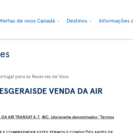
fertas de voos Canadá
Destinos
Informações 
es
ortugal para as Reservas de Voos
ESGERAISDE VENDA DA AIR
DA AIR TRANSAT A.T.
INC. (doravante denominados "Termos
TE E COMPREENDER ESTES TERMOS E CONDIÇÕES ANTES DE