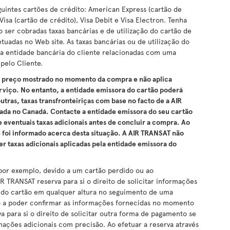
uintes cartões de crédito: American Express (cartão de
Visa (cartão de crédito), Visa Debit e Visa Electron. Tenha
ser cobradas taxas bancárias e de utilização do cartão de
uadas no Web site. As taxas bancárias ou de utilização do
la entidade bancária do cliente relacionadas com uma
pelo Cliente.
o preço mostrado no momento da compra e não aplica
rviço. No entanto, a entidade emissora do cartão poderá
outras, taxas transfronteiriças com base no facto de a AIR
da no Canadá. Contacte a entidade emissora do seu cartão
e eventuais taxas adicionais antes de concluir a compra. Ao
e foi informado acerca desta situação. A AIR TRANSAT não
r taxas adicionais aplicadas pela entidade emissora do
por exemplo, devido a um cartão perdido ou ao
R TRANSAT reserva para si o direito de solicitar informações
ar do cartão em qualquer altura no seguimento de uma
o a poder confirmar as informações fornecidas no momento
para si o direito de solicitar outra forma de pagamento se
mações adicionais com precisão. Ao efetuar a reserva através