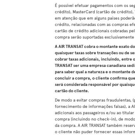
É possível efetuar pagamentos com os seg
crédito), MasterCard (cartão de crédito), 
em atenção que em alguns países poderão 
crédito, relacionadas com as compras efet
cartão de crédito adicionais cobradas pe
compra serão suportadas exclusivamente 
A AIR TRANSAT cobra o montante exato d
quaisquer taxas sobre transações ou de se
cobrar taxas adicionais, incluindo, entre 
TRANSAT ser uma empresa canadiana sedia
para saber qual a natureza e o montante d
concluir a compra, o cliente confirma qu
será considerada responsável por quaisque
cartão do cliente.
De modo a evitar compras fraudulentas, (
fornecimento de informações falsas), a AI
adicionais aos passageiros e/ou ao titul
compra (incluindo no check-in), de mod
da compra. A AIR TRANSAT também reserva 
o cliente não puder fornecer essas infor