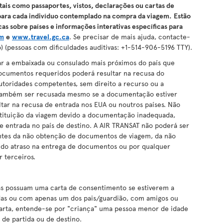
ais como passaportes, vistos, declarações ou cartas de
para cada indivíduo contemplado na compra da viagem.
Estão
s sobre países e informações interativas específicas para
om
e
www.travel.gc.ca
. Se precisar de mais ajuda, contacte-
) (pessoas com dificuldades auditivas: +1-514-906-5196 TTY).
ar a embaixada ou consulado mais próximos do país que
documentos requeridos poderá resultar na recusa do
utoridades competentes, sem direito a recurso ou a
 também ser recusada mesmo se a documentação estiver
ltar na recusa de entrada nos EUA ou noutros países. Não
tituição da viagem devido a documentação inadequada,
e entrada no país de destino. A AIR TRANSAT não poderá ser
antes da não obtenção de documentos de viagem, da não
, do atraso na entrega de documentos ou por qualquer
 terceiros.
 possuam uma carta de consentimento se estiverem a
das ou com apenas um dos pais/guardião, com amigos ou
carta, entende-se por "criança" uma pessoa menor de idade
 de partida ou de destino.