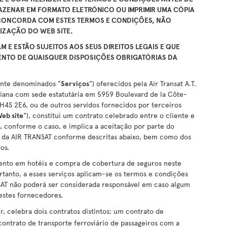
AZENAR EM FORMATO ELETRÓNICO OU IMPRIMIR UMA CÓPIA
CONCORDA COM ESTES TERMOS E CONDIÇÕES, NÃO
LIZAÇÃO DO WEB SITE.
 E ESTÃO SUJEITOS AOS SEUS DIREITOS LEGAIS E QUE
ENTO DE QUAISQUER DISPOSIÇÕES OBRIGATÓRIAS DA
vante denominados "
Serviços
") oferecidos pela Air Transat A.T.
iana com sede estatutária em 5959 Boulevard de la Côte-
H4S 2E6, ou de outros servidos fornecidos por terceiros
eb site
"), constitui um contrato celebrado entre o cliente e
 conforme o caso, e implica a aceitação por parte do
as da AIR TRANSAT conforme descritas abaixo, bem como dos
os.
mento em hotéis e compra de cobertura de seguros neste
ortanto, a esses serviços aplicam-se os termos e condições
SAT não poderá ser considerada responsável em caso algum
estes fornecedores.
, celebra dois contratos distintos: um contrato de
contrato de transporte ferroviário de passageiros com a