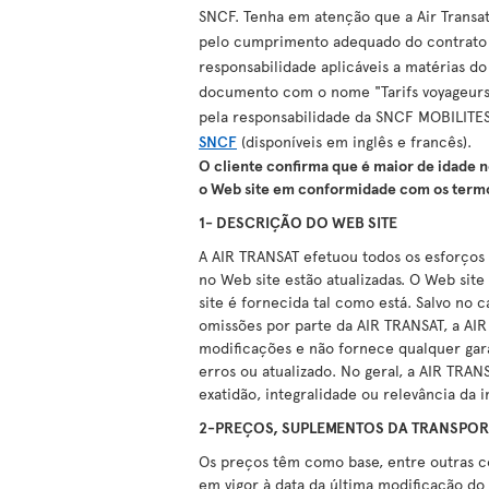
SNCF. Tenha em atenção que a Air Transat
pelo cumprimento adequado do contrato de
responsabilidade aplicáveis a matérias d
documento com o nome "Tarifs voyageurs"
pela responsabilidade da SNCF MOBILITES.
SNCF
(disponíveis em inglês e francês).
O cliente confirma que é maior de idade n
o Web site em conformidade com os term
1- DESCRIÇÃO DO WEB SITE
A AIR TRANSAT efetuou todos os esforços 
no Web site estão atualizadas. O Web sit
site é fornecida tal como está. Salvo no
omissões por parte da AIR TRANSAT, a AI
modificações e não fornece qualquer gara
erros ou atualizado. No geral, a AIR TRAN
exatidão, integralidade ou relevância da
2-PREÇOS, SUPLEMENTOS DA TRANSPOR
Os preços têm como base, entre outras coi
em vigor à data da última modificação do 