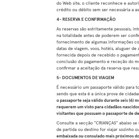
do Web site, o cliente reconhece e autor
crédito ou débito sem ser necessária a as
4- RESERVA E CONFIRMAÇÃO
As reservas são estritamente pessoais, 
na totalidade antes de poderem ser confi
fornecimento de algumas informações con
datas de viagem, voos, hotéis, aluguer de
fornecida depois de recebido o pagamento
conclusão do pagamento e receção do mo
confirmar a aceitação da reserva que res
5- DOCUMENTOS DE VIAGEM
É necessário um passaporte válido para to
sendo que esta é a única prova de cidadan
o passaporte seja válido durante seis (6) 
requerem um visto para cidadãos nascidos
visitantes que possuam o passaporte de d
Consulte a secção "CRIANÇAS" abaixo se u
de partida ou destino for viajar sozinho
embaixada ou consulado mais próximos do p