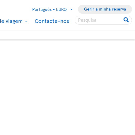
Gerir a minha reserva
Português -
EURO
de viagem
Contacte-nos