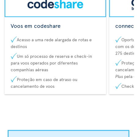
Voos em codeshare
connecta
Acesso a uma rede alargada de rotas e
Oportun
destinos
com os dos
275 destin
Um só processo de reserva e check-in
para voos operados por diferentes
Proteçã
companhias aéreas
cancelame
Plus
pela
C
Proteção em caso de atraso ou
cancelamento de voos
Check-i