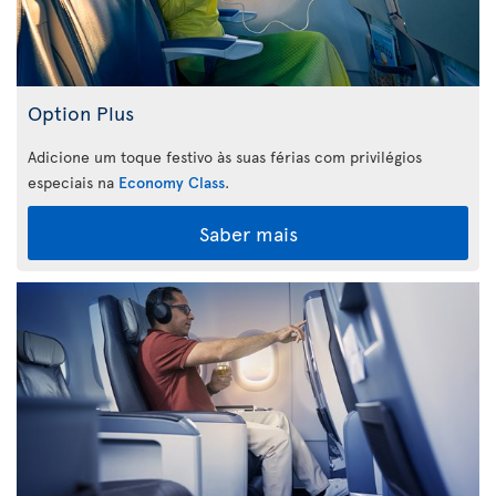
Option Plus
Adicione um toque festivo às suas férias com privilégios
especiais na
Economy Class
.
Saber mais