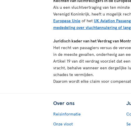
Rechten van luchtreizigers in de Europese
Als u een vluchtvertraging van ten minste
Verenigd Koninkrijk, heeft u mogelijk r
Europese Unie
of het
UK Aviation Passen
mededeling over vluchtannulering of lang
Juridisch kader van het Verdrag van Montr
Het recht van passagiers versus de vervoe
in de meeste gevallen, onderhevig aan ee
Artikel 19 van dit verdrag voorziet dat ee
vracht, behalve wanneer een dergelijke l
schades te vermijden.
Daarom wordt elke claim voor compensati
Over ons
J
Reisinformatie
Co
Onze vloot
Se