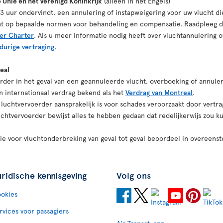
 Unie en het Verenigd Koninkrijk
(alleen in het Engels)
 3 uur ondervindt, een annulering of instapweigering voor uw vlucht di
echt op bepaalde normen voor behandeling en compensatie. Raadpleeg 
ger Charter
. Als u meer informatie nodig heeft over vluchtannulering o
durige vertraging
.
eal
rder in het geval van een geannuleerde vlucht, overboeking of annuler
n internationaal verdrag bekend als het
Verdrag van Montreal
.
n luchtvervoerder aansprakelijk is voor schades veroorzaakt door vertra
uchtvervoerder bewijst alles te hebben gedaan dat redelijkerwijs zou
e voor vluchtonderbreking van geval tot geval beoordeel in overeens
uridische kennisgeving
Volg ons
okies
rvices voor passagiers