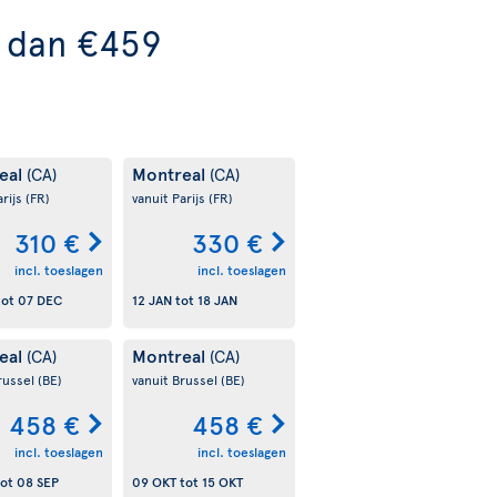
r dan €459
eal
Montreal
(CA)
(CA)
arijs
(FR)
vanuit Parijs
(FR)
310 €
330 €
incl. toeslagen
incl. toeslagen
tot
07 DEC
12 JAN
tot
18 JAN
eal
Montreal
(CA)
(CA)
russel
(BE)
vanuit Brussel
(BE)
458 €
458 €
incl. toeslagen
incl. toeslagen
ot
08 SEP
09 OKT
tot
15 OKT