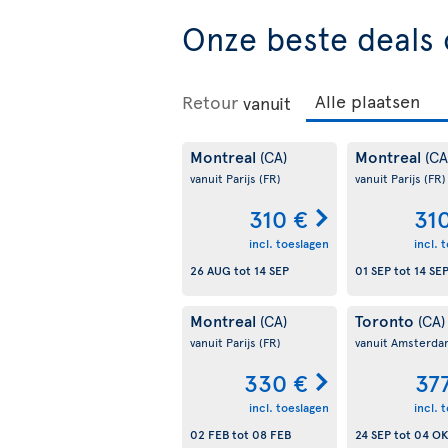
Onze beste deals 
Retour
vanuit
Montreal
Montreal
(CA)
(CA
vanuit Parijs
(FR)
vanuit Parijs
(FR)
310 €
31
incl. toeslagen
incl. 
26 AUG
tot
14 SEP
01 SEP
tot
14 SE
Montreal
Toronto
(CA)
(CA)
vanuit Parijs
(FR)
vanuit Amsterd
330 €
37
incl. toeslagen
incl. 
02 FEB
tot
08 FEB
24 SEP
tot
04 OK