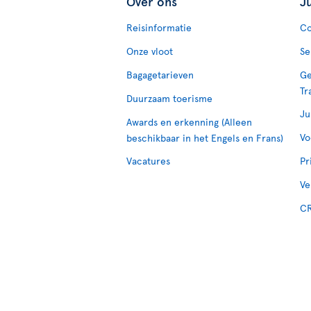
Over ons
J
Reisinformatie
Co
Onze vloot
Se
Bagagetarieven
Ge
Tr
Duurzaam toerisme
Ju
Awards en erkenning (Alleen
Vo
beschikbaar in het Engels en Frans)
Vacatures
Pr
Ve
CR