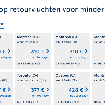
op retourvluchten voor minde
Montreal
Montreal
Montr
)
(CA)
(CA)
vanuit Parijs
(FR)
vanuit Parijs
(FR)
vanuit P
0 €
310 €
310 €
toeslagen
incl. toeslagen
incl. toeslagen
P
06 OKT
tot
12 OKT
03 NOV
tot
10 NOV
01 DEC
Toronto
Quebec
Montr
(CA)
(CA)
am
(NL)
vanuit Amsterdam
(NL)
vanuit Parijs
(FR)
vanuit B
7 €
377 €
428 €
toeslagen
incl. toeslagen
incl. toeslagen
T
13 OKT
tot
21 OKT
05 SEP
tot
26 SEP
02 SEP
t