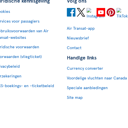
uridische kennisgeving
Volg ons
okies
rvices voor passagiers
Air Transat-app
bruiksvoorwaarden van Air
ansat-websites
Nieuwsbrief
ridische voorwaarden
Contact
orwaarden (vliegticket)
Handige links
ivacybeleid
Currency converter
rzekeringen
Voordelige vluchten naar Canada
S-boekings- en –ticketbeleid
Speciale aanbiedingen
Site map