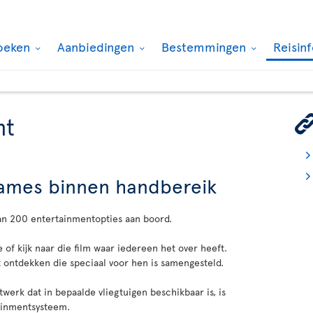
oeken
Aanbiedingen
Bestemmingen
Reisin
nt
 games binnen handbereik
an 200 entertainmentopties aan boord.
e of kijk naar die film waar iedereen het over heeft.
ontdekken die speciaal voor hen is samengesteld.
erk dat in bepaalde vliegtuigen beschikbaar is, is
tainmentsysteem.