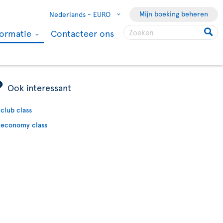
Mijn boeking beheren
Nederlands -
EURO
formatie
Contacteer ons
ÿ
Ook interessant
club class
economy class