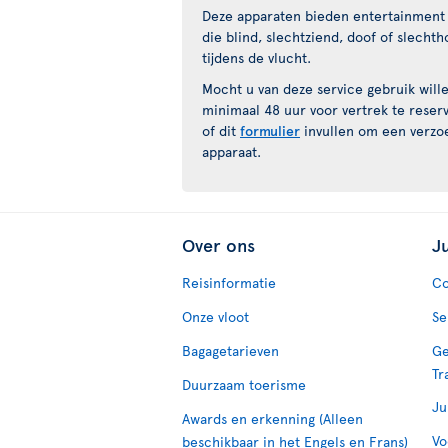
Deze apparaten bieden entertainment 
die blind, slechtziend, doof of slecht
tijdens de vlucht.
Mocht u van deze service gebruik wil
minimaal 48 uur voor vertrek te rese
of dit
formulier
invullen om een verzoe
apparaat.
Over ons
J
Reisinformatie
Co
Onze vloot
Se
Bagagetarieven
Ge
Tr
Duurzaam toerisme
Ju
Awards en erkenning (Alleen
Vo
beschikbaar in het Engels en Frans)