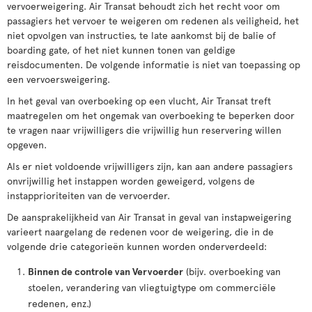
vervoerweigering. Air Transat behoudt zich het recht voor om
passagiers het vervoer te weigeren om redenen als veiligheid, het
niet opvolgen van instructies, te late aankomst bij de balie of
boarding gate, of het niet kunnen tonen van geldige
reisdocumenten. De volgende informatie is niet van toepassing op
een vervoersweigering.
In het geval van overboeking op een vlucht, Air Transat treft
maatregelen om het ongemak van overboeking te beperken door
te vragen naar vrijwilligers die vrijwillig hun reservering willen
opgeven.
Als er niet voldoende vrijwilligers zijn, kan aan andere passagiers
onvrijwillig het instappen worden geweigerd, volgens de
instapprioriteiten van de vervoerder.
De aansprakelijkheid van Air Transat in geval van instapweigering
varieert naargelang de redenen voor de weigering, die in de
volgende drie categorieën kunnen worden onderverdeeld:
Binnen de controle van Vervoerder
(bijv. overboeking van
stoelen, verandering van vliegtuigtype om commerciële
redenen, enz.)