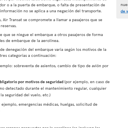
nue
rador o a la puerta de embarque, o falta de presentación de
 información no se aplica a una negación del transporte.
de v
ta, Air Transat se compromete a llamar a pasajeros que se
 reservas.
ible que se niegue el embarque a otros pasajeros de forma
ades de embarque de la aerolínea.
o de denegación del embarque varía según los motivos de la
tres categorías a continuación:
jemplo: sobreventa de asientos, cambio de tipo de avión por
obligatorio por motivos de seguridad
(por ejemplo, en caso de
no detectado durante el mantenimiento regular, cualquier
la seguridad del vuelo, etc.)
r ejemplo, emergencias médicas, huelgas, solicitud de
)
por razones propuestas por la aerolínea (se incluyen las