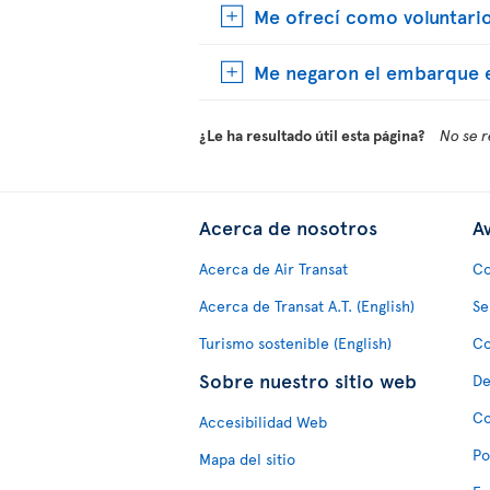
Me ofrecí como voluntario
Me negaron el embarque e
¿Le ha resultado útil esta página?
No se r
Acerca de nosotros
Av
Acerca de Air Transat
Co
Acerca de Transat A.T. (English)
Se
Turismo sostenible (English)
Co
Sobre nuestro sitio web
De
Co
Accesibilidad Web
Po
Mapa del sitio