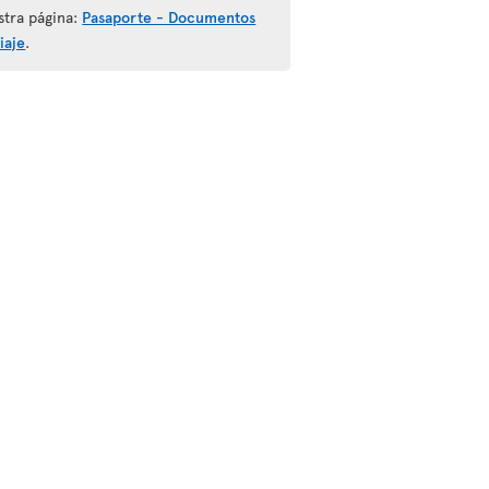
stra página:
Pasaporte - Documentos
iaje
.