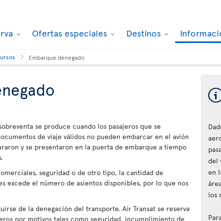
erva
Ofertas especiales
Destinos
Informaci
cursos
Embarque denegado
enegado
sobreventa se produce cuando los pasajeros que se
Dad
documentos de viaje válidos no pueden embarcar en el avión
aer
uraron y se presentaron en la puerta de embarque a tiempo
pas
.
del 
en l
comerciales, seguridad o de otro tipo, la cantidad de
es excede el número de asientos disponibles, por lo que nos
áre
los
irse de la denegación del transporte. Air Transat se reserva
Par
jeros por motivos tales como seguridad, incumplimiento de