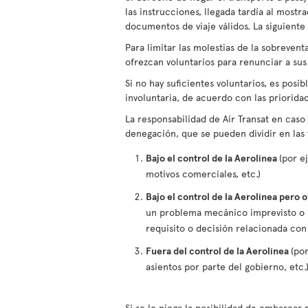
las instrucciones, llegada tardía al most
documentos de viaje válidos. La siguiente
Para limitar las molestias de la sobreven
ofrezcan voluntarios para renunciar a sus
Si no hay suficientes voluntarios, es pos
involuntaria, de acuerdo con las priorid
La responsabilidad de Air Transat en cas
denegación, que se pueden dividir en las 
Bajo el control de la Aerolínea
(por e
motivos comerciales, etc.)
Bajo el control de la Aerolínea pero 
un problema mecánico imprevisto o 
requisito o decisión relacionada con 
Fuera del control de la Aerolínea
(po
asientos por parte del gobierno, etc.
Si se le niega la posibilidad de embarcar 