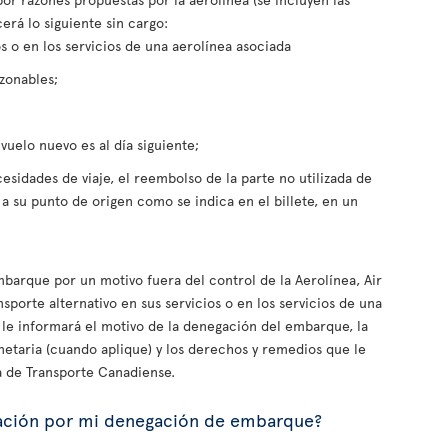
cerá lo siguiente sin cargo:
os o en los servicios de una aerolínea asociada
zonables;
 vuelo nuevo es al día siguiente;
cesidades de viaje, el reembolso de la parte no utilizada de
e a su punto de origen como se indica en el billete, en un
.
barque por un motivo fuera del control de la Aerolínea, Air
sporte alternativo en sus servicios o en los servicios de una
e le informará el motivo de la denegación del embarque, la
etaria (cuando aplique) y los derechos y remedios que le
a de Transporte Canadiense.
ación por mi denegación de embarque?