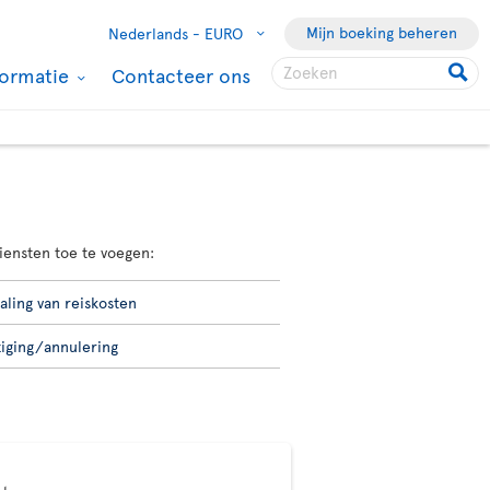
Mijn boeking beheren
Nederlands -
EURO
formatie
Contacteer ons
iensten toe te voegen:
aling van reiskosten
ziging/annulering