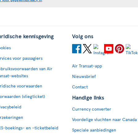
uridische kennisgeving
Volg ons
okies
rvices voor passagiers
Air Transat-app
bruiksvoorwaarden van Air
ansat-websites
Nieuwsbrief
ridische voorwaarden
Contact
orwaarden (vliegticket)
Handige links
ivacybeleid
Currency converter
rzekeringen
Voordelige vluchten naar Canada
S-boekings- en –ticketbeleid
Speciale aanbiedingen