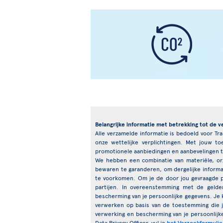
Belangrijke informatie met betrekking tot de v
Alle verzamelde informatie is bedoeld voor Tr
onze wettelijke verplichtingen. Met jouw 
promotionele aanbiedingen en aanbevelingen t
We hebben een combinatie van materiële, org
bewaren te garanderen, om dergelijke informat
te voorkomen. Om je de door jou gevraagde 
partijen. In overeenstemming met de gelde
bescherming van je persoonlijke gegevens. Je k
verwerken op basis van de toestemming die 
verwerking en bescherming van je persoonlijk
Data Privacy Officer, vul je
het Verzoekformulie