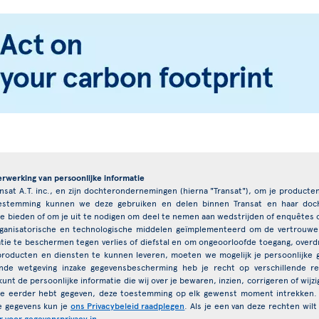
erwerking van persoonlijke informatie
ansat A.T. inc., en zijn dochterondernemingen (hierna "Transat"), om je product
toestemming kunnen we deze gebruiken en delen binnen Transat en haar do
e bieden of om je uit te nodigen om deel te nemen aan wedstrijden of enquêtes
anisatorische en technologische middelen geïmplementeerd om de vertrouweli
ie te beschermen tegen verlies of diefstal en om ongeoorloofde toegang, overdra
producten en diensten te kunnen leveren, moeten we mogelijk je persoonlijk
nde wetgeving inzake gegevensbescherming heb je recht op verschillende r
unt de persoonlijke informatie die wij over je bewaren, inzien, corrigeren of wijz
je eerder hebt gegeven, deze toestemming op elk gewenst moment intrekken.
e gegevens kun je
ons Privacybeleid raadplegen
. Als je een van deze rechten wil
r voor gegevensprivacy in
.