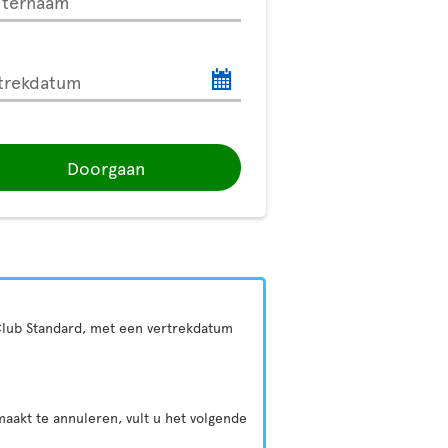
hternaam
trekdatum
Doorgaan
f Club Standard, met een vertrekdatum
aakt te annuleren, vult u het volgende