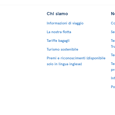
Chi siamo
No
Informazioni di viaggio
Co
La nostra flotta
Se
Tariffe bagagli
Te
Tr
Turismo sostenibile
Te
Premi e riconoscimenti (disponibile
Te
solo in lingua inglese)
pr
In
Po