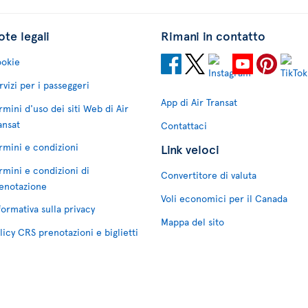
te legali
Rimani in contatto
okie
rvizi per i passeggeri
App di Air Transat
rmini d'uso dei siti Web di Air
ansat
Contattaci
rmini e condizioni
Link veloci
rmini e condizioni di
Convertitore di valuta
enotazione
Voli economici per il Canada
formativa sulla privacy
Mappa del sito
licy CRS prenotazioni e biglietti