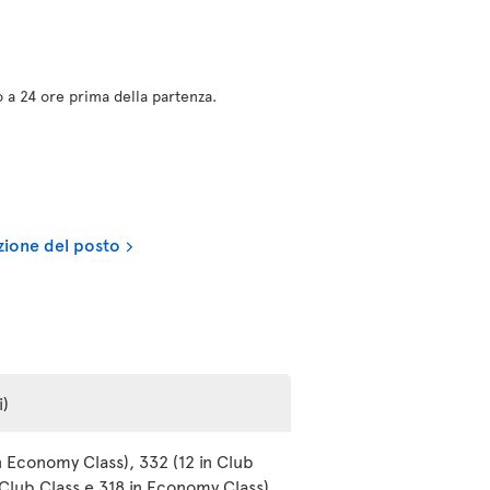
no a 24 ore prima della partenza.
ezione del posto
i)
n Economy Class), 332 (12 in Club
 Club Class e 318 in Economy Class)