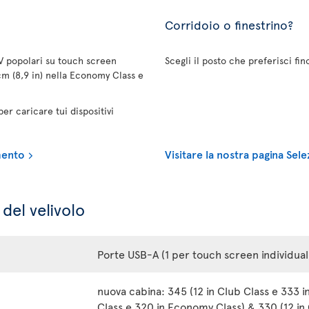
Corridoio o finestrino?
TV popolari su touch screen
Scegli il posto che preferisci fi
cm (8,9 in) nella Economy Class e
r caricare tui dispositivi
imento
Visitare la nostra pagina Sel
del velivolo
Porte USB-A (1 per touch screen individual
nuova cabina: 345 (12 in Club Class e 333 i
Class e 320 in Economy Class) & 330 (12 in