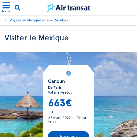
Menu
Voyage au Mexique et aux Caraïbes
Visiter le Mexique
Cancun
De Paris
Vol aller-retour
663€
TTC
22 mars 2027
au
02 avr.
2027
Réserver