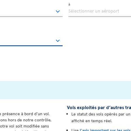
à
Vols exploités par d’autres t
e présence à bord d'un vol.
Le statut des vols opérés par u
tions hors de notre contrôle,
affiché en temps réel.
otre vol soit modifiée sans
Lire
l'avis important sur les vol