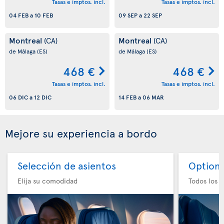
Tasas e imptos. incl.
Tasas e imptos. incl.
04 FEB
a
10 FEB
09 SEP
a
22 SEP
Montreal
Montreal
(CA)
(CA)
de Málaga
(ES)
de Málaga
(ES)
468 €
468 €
Tasas e imptos. incl.
Tasas e imptos. incl.
06 DIC
a
12 DIC
14 FEB
a
06 MAR
Mejore su experiencia a bordo
Selección de asientos
Option 
Elija su comodidad
Todos los e