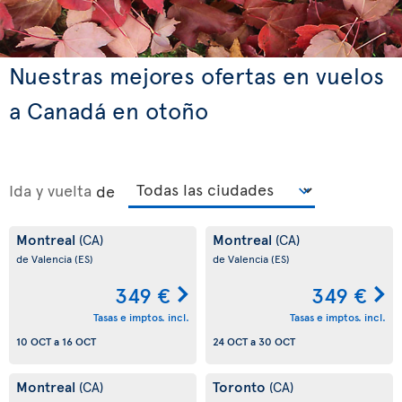
Nuestras mejores ofertas en vuelos
a Canadá en otoño
Ida y vuelta
de
Montreal
Montreal
(CA)
(CA)
de Valencia
(ES)
de Valencia
(ES)
349 €
349 €
Tasas e imptos. incl.
Tasas e imptos. incl.
10 OCT
a
16 OCT
24 OCT
a
30 OCT
Montreal
Toronto
(CA)
(CA)