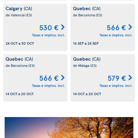
Calgary
Quebec
(CA)
(CA)
de Valencia
(ES)
de Barcelona
(ES)
530 €
566 €
Tasas e imptos. incl.
Tasas e imptos. incl.
24 OCT
a
30 OCT
16 SEP
a
24 SEP
Quebec
Quebec
(CA)
(CA)
de Barcelona
(ES)
de Málaga
(ES)
566 €
579 €
Tasas e imptos. incl.
Tasas e imptos. incl.
14 OCT
a
20 OCT
14 OCT
a
20 OCT