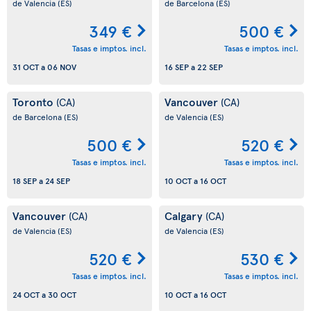
de Valencia
(ES)
de Barcelona
(ES)
349 €
500 €
Tasas e imptos. incl.
Tasas e imptos. incl.
31 OCT
a
06 NOV
16 SEP
a
22 SEP
Toronto
Vancouver
(CA)
(CA)
de Barcelona
(ES)
de Valencia
(ES)
500 €
520 €
Tasas e imptos. incl.
Tasas e imptos. incl.
18 SEP
a
24 SEP
10 OCT
a
16 OCT
Vancouver
Calgary
(CA)
(CA)
de Valencia
(ES)
de Valencia
(ES)
520 €
530 €
Tasas e imptos. incl.
Tasas e imptos. incl.
24 OCT
a
30 OCT
10 OCT
a
16 OCT