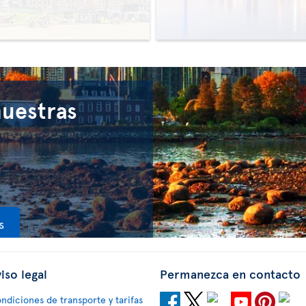
>
>
nuestras
s
iso legal
Permanezca en contacto
ndiciones de transporte y tarifas