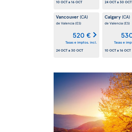
10 OCT
a
16 OCT
24 OCT
a
30 OCT
Vancouver
Calgary
(CA)
(CA)
de Valencia
(ES)
de Valencia
(ES)
520 €
530
Tasas e imptos. incl.
Tasas e impt
24 OCT
a
30 OCT
10 OCT
a
16 OCT