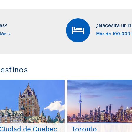
es?
¿Necesita un h
ión
Más de 100.000 
estinos
Ciudad de Quebec
Toronto