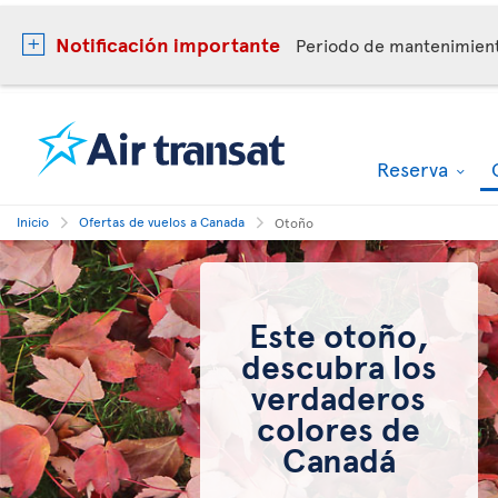
Notificación importante
Periodo de mantenimie
Reserva
Inicio
Ofertas de vuelos a Canada
Otoño
Este otoño,
descubra los
verdaderos
colores de
Canadá