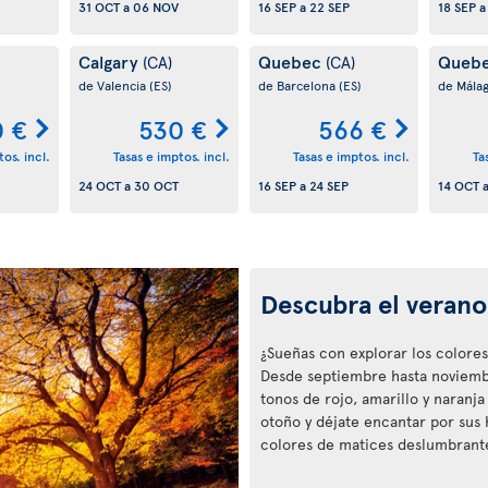
31 OCT
a
06 NOV
16 SEP
a
22 SEP
18 SEP
Calgary
Quebec
Queb
(CA)
(CA)
de Valencia
(ES)
de Barcelona
(ES)
de Mála
 €
530 €
566 €
os. incl.
Tasas e imptos. incl.
Tasas e imptos. incl.
Ta
24 OCT
a
30 OCT
16 SEP
a
24 SEP
14 OCT
Descubra el verano
¿Sueñas con explorar los colores
Desde septiembre hasta noviembre
tonos de rojo, amarillo y naranja
otoño y déjate encantar por sus
colores de matices deslumbrant