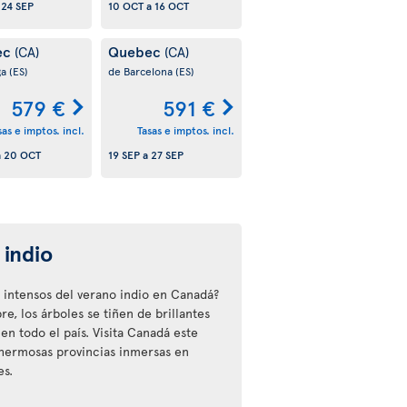
a
24 SEP
10 OCT
a
16 OCT
ec
Quebec
(CA)
(CA)
ga
(ES)
de Barcelona
(ES)
579 €
591 €
sas e imptos. incl.
Tasas e imptos. incl.
a
20 OCT
19 SEP
a
27 SEP
 indio
 intensos del verano indio en Canadá?
, los árboles se tiñen de brillantes
 en todo el país. Visita Canadá este
 hermosas provincias inmersas en
es.