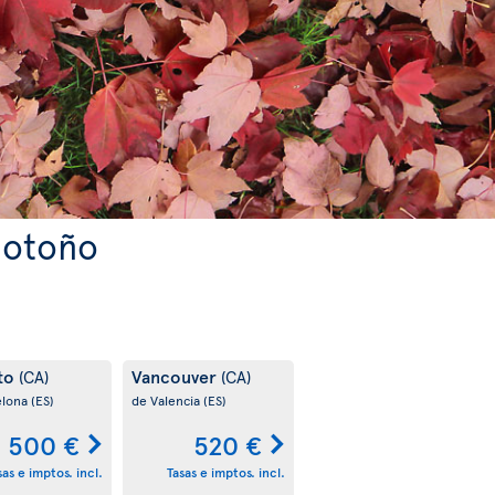
 otoño
to
Vancouver
(CA)
(CA)
elona
(ES)
de Valencia
(ES)
500 €
520 €
sas e imptos. incl.
Tasas e imptos. incl.