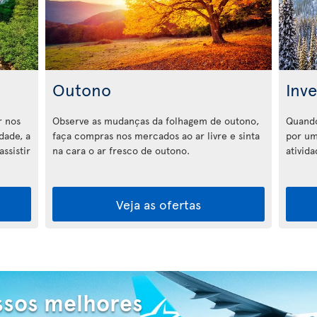
Outono
Inv
r nos
Observe as mudanças da folhagem de outono,
Quando
dade, a
faça compras nos mercados ao ar livre e sinta
por um
ssistir
na cara o ar fresco de outono.
ativid
Veja as ofertas
ssos melhores