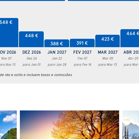
548 €
464 
448 €
423 €
391 €
388 €
OV 2026
DEZ 2026
JAN 2027
FEV 2027
MAR 2027
ABR 20
Nov 07
Dez 26
Jan 22
Fev 07
Mar 05
Abr 25
ara Nov 13
para Jan 01
para Jan 28
para Fev 14
para Mar 13
para Mai
e ida e volta e incluem taxas e comissões