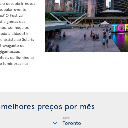
vo e descobrir novos
 popular evento
s? O Festival
ai algumas das
lmes, conheça os
toda a cidade! E
 assista ao Solaris
xtravagante de
gigantescas
efest, ou ilumine as
te luminosas nas
 melhores preços por mês
para