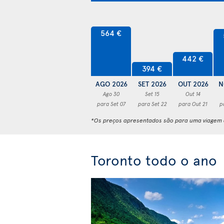
564 €
442 €
394 €
AGO 2026
SET 2026
OUT 2026
N
Ago 30
Set 15
Out 14
para Set 07
para Set 22
para Out 21
p
*Os preços apresentados são para uma viagem d
Toronto todo o ano