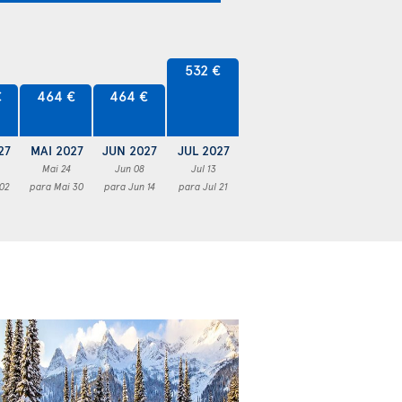
532 €
€
464 €
464 €
27
MAI 2027
JUN 2027
JUL 2027
Mai 24
Jun 08
Jul 13
 02
para Mai 30
para Jun 14
para Jul 21