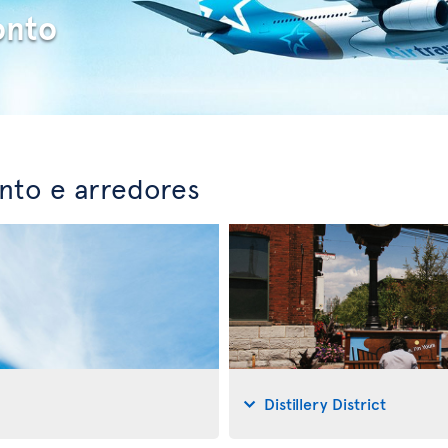
onto
nto e arredores
Distillery District