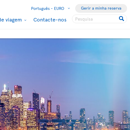
Gerir a minha reserva
Português -
EURO
de viagem
Contacte-nos