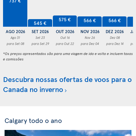
737 €
575 €
566 €
566 €
5
545 €
AGO 2026
SET 2026
OUT 2026
NOV 2026
DEZ 2026
JA
Ago 31
Set 23
Out 16
Nov 26
Dez 08
para Set 08
para Set 29
para Out 22
para Dez 04
para Dez 14
par
*Os preços apresentados são para uma viagem de ida e volta e incluem taxas
e comissões
Descubra nossas ofertas de voos para o
Canada no inverno
Calgary todo o ano