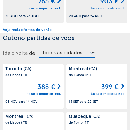
763 €
903 €
taxas e impostos incl.
taxas e impostos incl.
20 AGO
para
26 AGO
20 AGO
para
26 AGO
Veja mais ofertas de verão
Outono partidas de voos
Ida e volta
de
Toronto
Montreal
(CA)
(CA)
de Lisboa
(PT)
de Lisboa
(PT)
388 €
399 €
taxas e impostos incl.
taxas e impostos incl.
08 NOV
para
14 NOV
15 SET
para
22 SET
Montreal
Quebeque
(CA)
(CA)
de Lisboa
(PT)
de Porto
(PT)