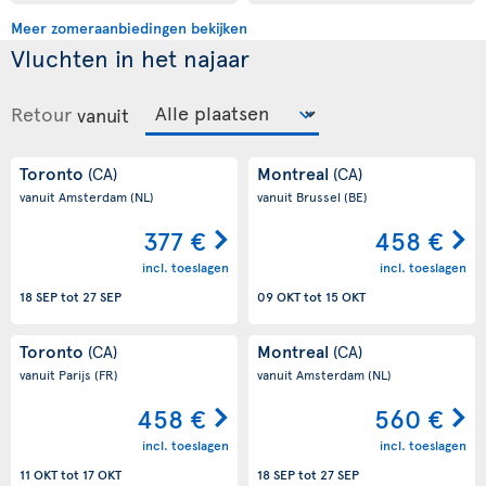
Meer zomeraanbiedingen bekijken
Vluchten in het najaar
Retour
vanuit
Toronto
Montreal
(CA)
(CA)
vanuit Amsterdam
(NL)
vanuit Brussel
(BE)
377 €
458 €
incl. toeslagen
incl. toeslagen
18 SEP
tot
27 SEP
09 OKT
tot
15 OKT
Toronto
Montreal
(CA)
(CA)
vanuit Parijs
(FR)
vanuit Amsterdam
(NL)
458 €
560 €
incl. toeslagen
incl. toeslagen
11 OKT
tot
17 OKT
18 SEP
tot
27 SEP