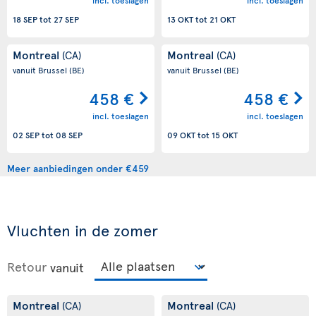
incl. toeslagen
incl. toeslagen
18 SEP
tot
27 SEP
13 OKT
tot
21 OKT
Montreal
Montreal
(CA)
(CA)
vanuit Brussel
(BE)
vanuit Brussel
(BE)
458 €
458 €
incl. toeslagen
incl. toeslagen
02 SEP
tot
08 SEP
09 OKT
tot
15 OKT
Meer aanbiedingen onder €459
Vluchten in de zomer
Retour
vanuit
Montreal
Montreal
(CA)
(CA)