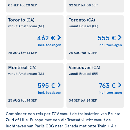
03 SEP
tot
20 SEP
02 SEP
tot
08 SEP
Toronto
Toronto
(CA)
(CA)
vanuit Amsterdam
(NL)
vanuit Brussel
(BE)
462 €
555 €
incl. toeslagen
incl. toeslagen
25 AUG
tot
14 SEP
28 AUG
tot
17 SEP
Montreal
Vancouver
(CA)
(CA)
vanuit Amsterdam
(NL)
vanuit Brussel
(BE)
595 €
763 €
incl. toeslagen
incl. toeslagen
25 AUG
tot
14 SEP
04 SEP
tot
24 SEP
Combineer een reis per TGV vanuit de treinstation van Brussel-
Zuid of Lille-Europe met een Air Transat vlucht vanuit de
luchthaven van Parijs CDG naar Canada met onze Train + Air-