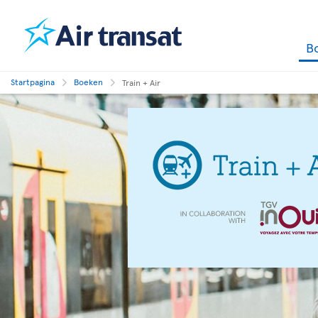
B
Startpagina
Boeken
Train + Air