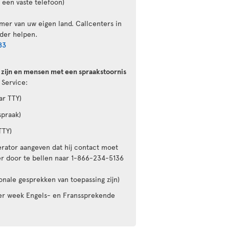
 een vaste telefoon)
mer van uw eigen land. Callcenters in
der helpen.
83
 zijn en mensen met een spraakstoornis
 Service:
ar TTY)
spraak)
TTY)
erator aangeven dat hij contact moet
 door te bellen naar 1-866-234-5136
onale gesprekken van toepassing zijn)
 per week Engels- en Franssprekende