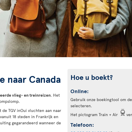
Hoe u boekt?
ce naar Canada
Online:
erde vlieg- en treinreizen
. Het
Gebruik onze boekingtool om de
 rompslomp.
selecteren.
t de TGV inOui vluchten aan naar
Het pictogram Train + Air
ver
anuit 18 steden in Frankrijk en
sluiting gegarandeerd wanneer de
Telefoon: