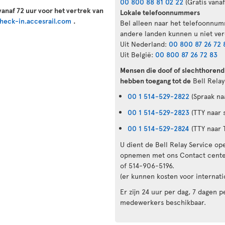
00 800 88 81 02 22
(Gratis vanaf
vanaf 72 uur voor het vertrek van
Lokale telefoonnummers
heck-in.accesrail.com
.
Bel alleen naar het telefoonnum
andere landen kunnen u niet ver
Uit Nederland:
00 800 87 26 72 
Uit België:
00 800 87 26 72 83
Mensen die doof of slechthorend
hebben toegang tot de
Bell Relay
00 1 514-529-2822
(Spraak na
00 1 514-529-2823
(TTY naar 
00 1 514-529-2824
(TTY naar 
U dient de Bell Relay Service op
opnemen met ons Contact center
of 514-906-5196.
(er kunnen kosten voor internati
Er zijn 24 uur per dag, 7 dagen
medewerkers beschikbaar.